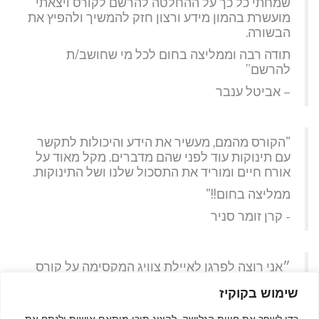
שמחתי כל כך על ההחלטה להרשם לקורס ויצאתי
מועשרת בהמון מידע ורצון חזק להמשיך ולהפיץ את
הבשורה.
תודה רבה וממליצה בחום לכל מי שחושב/ת
להרשם”
– אביטל ענבר
"הקורס מהמם, מעשיר את הידע והיכולות לתקשר
עם תינוקות עוד לפני שהם מדברים. מקל מאוד על
אורח חיים ומוריד את התסכול שלנו ושל התינוקות.
ממליצה בחום!!"
- קרן זומר סניר
״אני רוצה לפרגן לאיילת צוויג המקסימה על קורס
Baby Signs שהיא הרתה, ילדה ועכשיו מעבירה ובו
שימוש בקוקיז
אני לוקחת חלק. קורס חובה לכל מי שעובדת עם
תינוקות ופעוטות, המקנה המון כלים חשובים
כדי לשפר את חווית הגלישה, להציג תוכן מותאם אישית ולנתח את