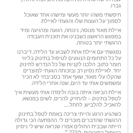
גברו.
חיפשתי משהו יותר מעשי ומישהו אחד שאוכל
לסמוך על העצות שלו והגעתי לאיילת.
איילת מאוד מנוסה, נינוחה, רגועה ומרגיעה ומיד
במפגש הראשון כשבנינו את תוכנית העבודה
הרגשתי יותר בטוחה.
נפגשתי עם איילת אחת לשבוע עד הלידה, דיברנו
על כל התחומים הנוגעים לטיפול בתינוק בליווי
חומר כתוב. הלכנו לקניות של כל הנדרש לתינוק
יחד. לאיילת נסיון רב ובזכותה הגעתי למוצרים
שהקלו עלי מאוד, שאף אחד בסביבתי לא הכיר
ומשמשים אותי עד היום, שנה אחרי הלידה.
איילת הביאה איתה בובה ולימדה אותי מעשית איך
לטפל בתינוק – להחזיק, להרים, לשים במנשא,
להאכיל, להלביש, לחתל…..
כשהגיע הרגע והייתי צריכה באמת לטפל בתינוק
הרגשתי שהדברים מוכרים לי. ההפתעה הכי גדולה
הייתה שבבית החולים אמרו שנראה שיש לי ניסיון
בטיפול בתינוקות. לי??? ״