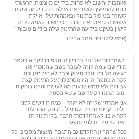
ואוהבות וחשוב לא פחות, בידיים מיומנות. הרגשתי
בנוח להתייעץ ולשתף את איילת בכל דילמה שהיתה
קשורה בטיפול בתינוק ובאמהות שלי. איילת
איפשרה לי אולי את הדבר הכי חשוב לאמא טריה –
לישון בשקט בידיעה שהתינוק שלה בידיים טובות."
(אמא לילד שני מתל אביב)
"כשחברות שלי היו בהריון הן הקפידו לקרוא בספר
מידי שבוע מה קורה לעובר בשבוע הנוכחי ואז
הגיעה הלידה ונולד תינוק וכבר לא היה זמן וכח
לקרוא בספר והן היו מסתכלות על התינוק קצת
אבודות ולא ממש יודעות מה לעשות והיינו צוחקות
"טוב הגענו רק עד שבוע 40 בספר.
אני אמרתי שלי זה לא יקרה – כמה חודשים לפני
הלידה קניתי מדריך לטיפול בתינוק והתחלתי
לקרוא בו. לא התקדמתי הרבה, בלי תינוק זה
תאורטי מידי ובלתי נתפש.
ככל שההריון התקדם גם התגברו העצות מסביב וכל
עצה חדשה סתרה את הקודמת והבלבול והלחץ